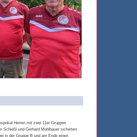
eispokal Herren mit zwei 11er Gruppen
n Schießl und Gerhard Mühlbauer sicherten
wei in der Gruppe B und am Ende einen